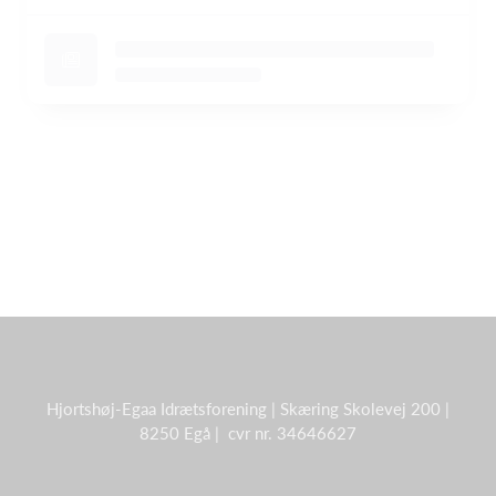
Hjortshøj-Egaa Idrætsforening | Skæring Skolevej 200 |
8250 Egå | cvr nr. 34646627